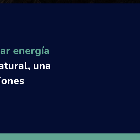
zar energía
atural, una
iones